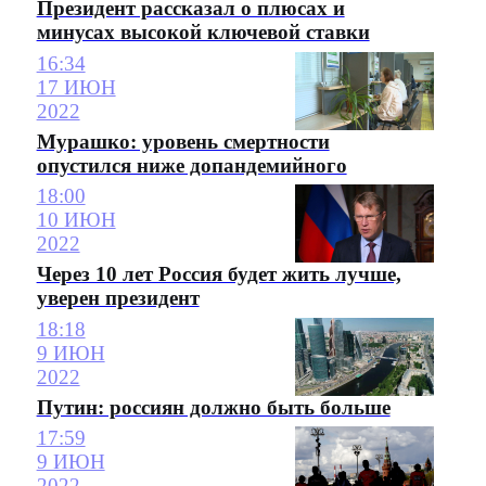
Президент рассказал о плюсах и
минусах высокой ключевой ставки
16:34
17 ИЮН
2022
Мурашко: уровень смертности
опустился ниже допандемийного
18:00
10 ИЮН
2022
Через 10 лет Россия будет жить лучше,
уверен президент
18:18
9 ИЮН
2022
Путин: россиян должно быть больше
17:59
9 ИЮН
2022