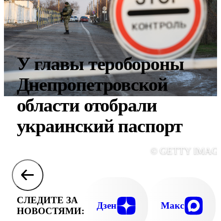
У главы теробороны
Днепропетровской
области отобрали
украинский паспорт
© GETTY IMAG
СЛЕДИТЕ ЗА
Дзен
Макс
НОВОСТЯМИ: