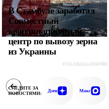
В Стамбуле заработал
Совместный
координационный
центр по вывозу зерна
из Украины
© GLOBALLOOKPRE
СЛЕДИТЕ ЗА
Дзен
Макс
НОВОСТЯМИ: