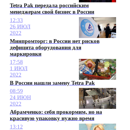
Tetra Pak передала российским
менеджерам свой бизнес в России
12:33
26 ИЮЛ
2022
Минпромторг: в России нет рисков
дефицита оборудования для
маркировки
17:58
1 ИЮЛ
2022
В России нашли замену Tetra Pak
08:59
24 ИЮН
2022
Абрамченко: себя прокормим, но на
красивую упаковку нужно время
13:12