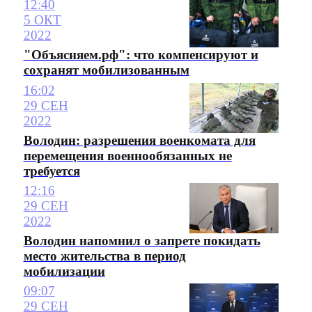
12:40
5 ОКТ
2022
"Объясняем.рф": что компенсируют и
сохранят мобилизованным
16:02
29 СЕН
2022
Володин: разрешения военкомата для
перемещения военнообязанных не
требуется
12:16
29 СЕН
2022
Володин напомнил о запрете покидать
место жительства в период
мобилизации
09:07
29 СЕН