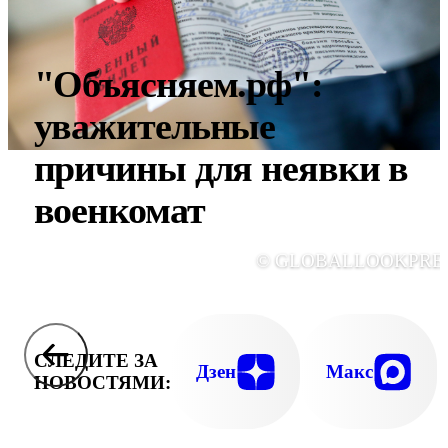
"Объясняем.рф":
уважительные
причины для неявки в
военкомат
© GLOBALLOOKPRE
СЛЕДИТЕ ЗА
Дзен
Макс
НОВОСТЯМИ: