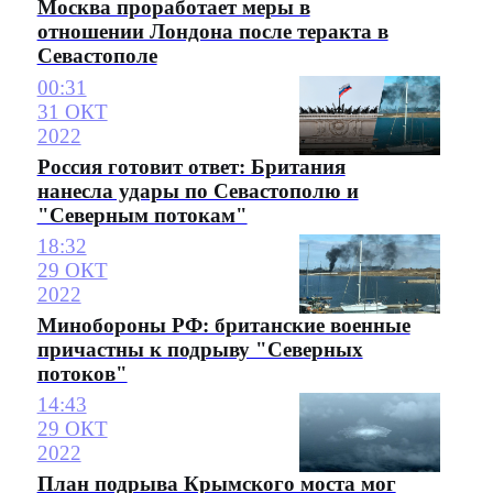
Москва проработает меры в
отношении Лондона после теракта в
Севастополе
00:31
31 ОКТ
2022
Россия готовит ответ: Британия
нанесла удары по Севастополю и
"Северным потокам"
18:32
29 ОКТ
2022
Минобороны РФ: британские военные
причастны к подрыву "Северных
потоков"
14:43
29 ОКТ
2022
План подрыва Крымского моста мог