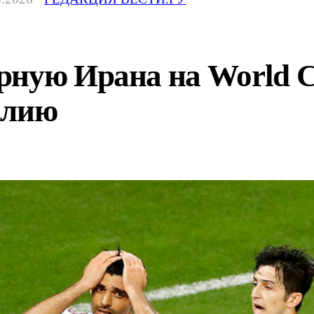
рную Ирана на World C
алию