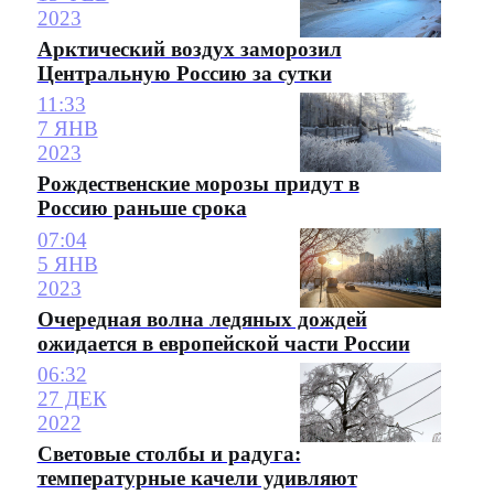
2023
Арктический воздух заморозил
Центральную Россию за сутки
11:33
7 ЯНВ
2023
Рождественские морозы придут в
Россию раньше срока
07:04
5 ЯНВ
2023
Очередная волна ледяных дождей
ожидается в европейской части России
06:32
27 ДЕК
2022
Световые столбы и радуга:
температурные качели удивляют