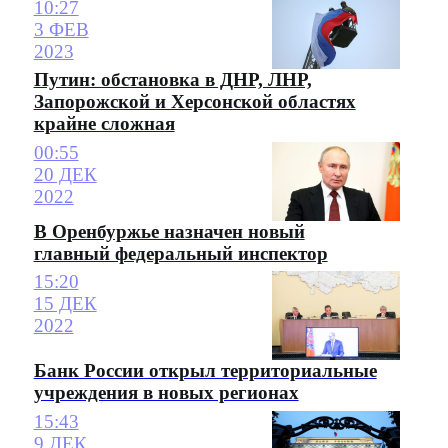
10:27
3 ФЕВ
2023
Путин: обстановка в ДНР, ЛНР,
Запорожской и Херсонской областях
крайне сложная
00:55
20 ДЕК
2022
В Оренбуржье назначен новый
главный федеральный инспектор
15:20
15 ДЕК
2022
Банк России открыл территориальные
учреждения в новых регионах
15:43
9 ДЕК