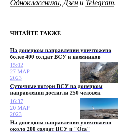
Одноклассники
,
Дзен
и
Telegram
.
ЧИТАЙТЕ ТАКЖЕ
На донецком направлении уничтожено
более 400 солдат ВСУ и наемников
15:02
27 МАР
2023
Суточные потери ВСУ на донецком
направлении достигли 250 человек
16:37
20 МАР
2023
На донецком направлении уничтожено
около 200 солдат ВСУ и "Оса"