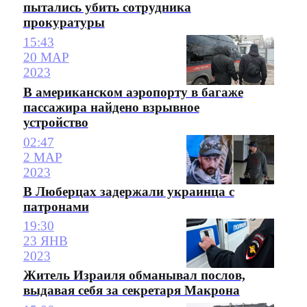
пытались убить сотрудника
прокуратуры
15:43
20 МАР
2023
В американском аэропорту в багаже
пассажира найдено взрывное
устройство
02:47
2 МАР
2023
В Люберцах задержали украинца с
патронами
19:30
23 ЯНВ
2023
Житель Израиля обманывал послов,
выдавая себя за секретаря Макрона