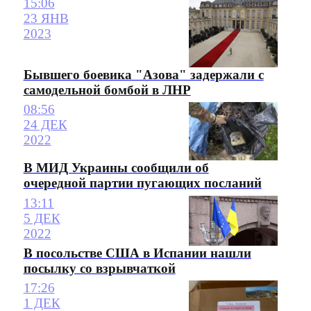
15:06
23 ЯНВ
2023
Бывшего боевика "Азова" задержали с
самодельной бомбой в ЛНР
08:56
24 ДЕК
2022
В МИД Украины сообщили об
очередной партии пугающих посланий
13:11
5 ДЕК
2022
В посольстве США в Испании нашли
посылку со взрывчаткой
17:26
1 ДЕК