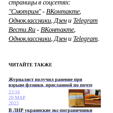
страницы в соцсетях:
"Смотрим"
‐
ВКонтакте
,
Одноклассники
,
Дзен
и
Telegram
Вести.Ru
‐
ВКонтакте
,
Одноклассники
,
Дзен
и
Telegram
.
ЧИТАЙТЕ ТАКЖЕ
Журналист получил ранение при
взрыве флэшки, присланной по почте
23:16
20 МАР
2023
В ЛНР украинские экс-пограничники