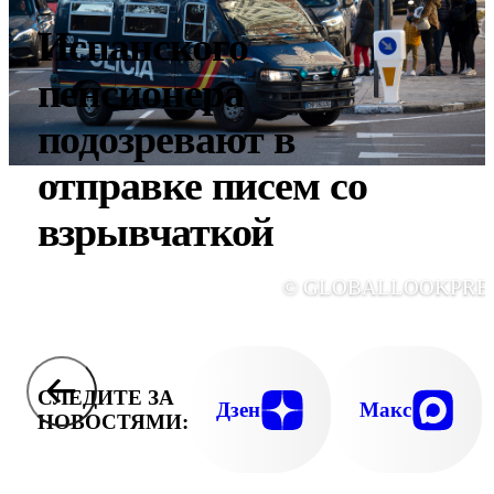
Испанского
пенсионера
подозревают в
отправке писем со
взрывчаткой
© GLOBALLOOKPRE
СЛЕДИТЕ ЗА
Дзен
Макс
НОВОСТЯМИ: