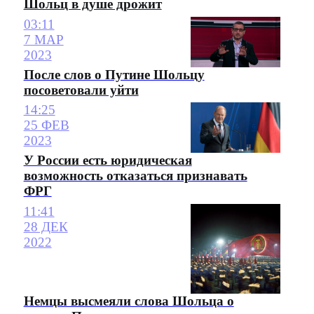
Шольц в душе дрожит
03:11
7 МАР
2023
После слов о Путине Шольцу
посоветовали уйти
14:25
25 ФЕВ
2023
У России есть юридическая
возможность отказаться признавать
ФРГ
11:41
28 ДЕК
2022
Немцы высмеяли слова Шольца о