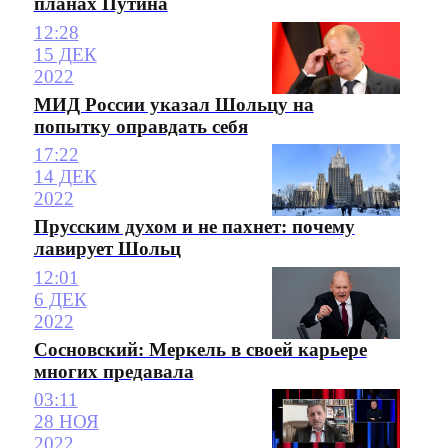
планах Путина
12:28
15 ДЕК
2022
МИД России указал Шольцу на
попытку оправдать себя
17:22
14 ДЕК
2022
Прусским духом и не пахнет: почему
лавирует Шольц
12:01
6 ДЕК
2022
Сосновский: Меркель в своей карьере
многих предавала
03:11
28 НОЯ
2022