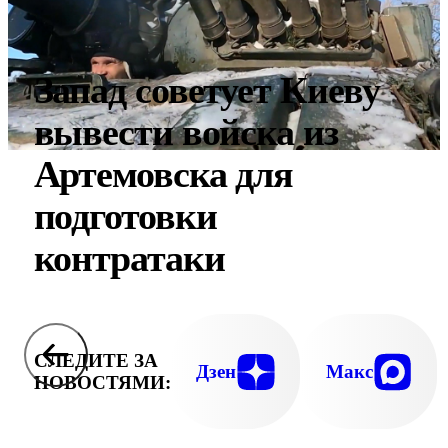
Запад советует Киеву
вывести войска из
Артемовска для
подготовки
контратаки
СЛЕДИТЕ ЗА
Дзен
Макс
НОВОСТЯМИ: