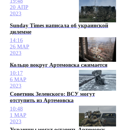
19:48
20 АПР
2023
Sunday Times написала об украинской
дилемме
14:16
26 МАР
2023
Кольцо вокруг Артемовска сжимается
10:17
6 МАР
2023
Советник Зеленского: ВСУ могут
отступить из Артемовска
10:48
1 МАР
2023
Украинцы могут оставить Артемовск,