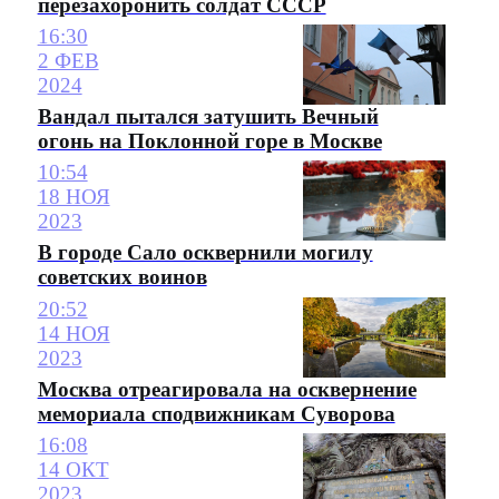
перезахоронить солдат СССР
16:30
2 ФЕВ
2024
Вандал пытался затушить Вечный
огонь на Поклонной горе в Москве
10:54
18 НОЯ
2023
В городе Сало осквернили могилу
советских воинов
20:52
14 НОЯ
2023
Москва отреагировала на осквернение
мемориала сподвижникам Суворова
16:08
14 ОКТ
2023