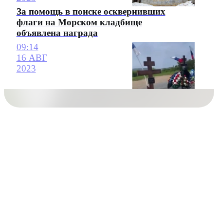
За помощь в поиске осквернивших
флаги на Морском кладбище
объявлена награда
09:14
16 АВГ
2023