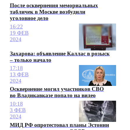
После осквернения мемориальных
табличек в Москве возбудили
уголовное дело
16:22
19 ФЕВ
2024
Захарова: объявление Каллас в розыск
– только начало
17:18
13 ФЕВ
2024
Осквернение могил участников СВО
во Владикавказе попало на видео
10:18
3 ФЕВ
2024
МИД РФ опротестовал планы Эстонии