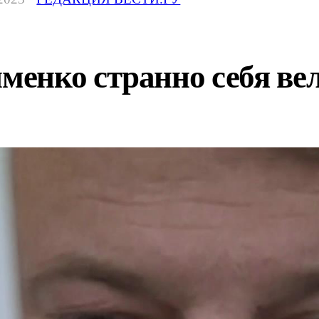
енко странно себя ве