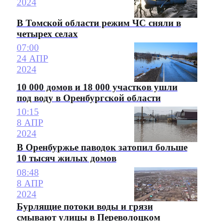
2024
В Томской области режим ЧС сняли в
четырех селах
07:00
24 АПР
2024
10 000 домов и 18 000 участков ушли
под воду в Оренбургской области
10:15
8 АПР
2024
В Оренбуржье паводок затопил больше
10 тысяч жилых домов
08:48
8 АПР
2024
Бурлящие потоки воды и грязи
смывают улицы в Переволоцком