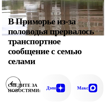
В Приморье из-за
половодья прервалось
транспортное
сообщение с семью
селами
СЛЕДИТЕ ЗА
Дзен
Макс
НОВОСТЯМИ: