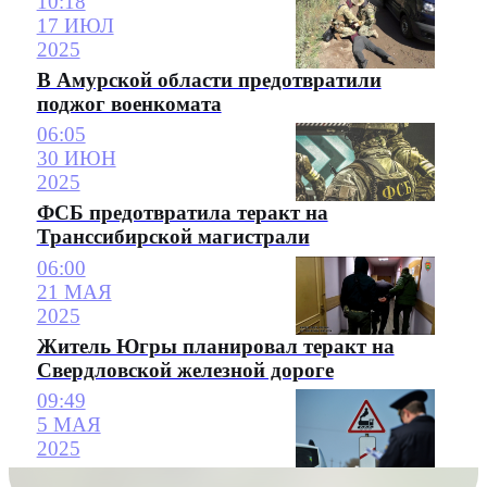
10:18
17 ИЮЛ
2025
В Амурской области предотвратили
поджог военкомата
06:05
30 ИЮН
2025
ФСБ предотвратила теракт на
Транссибирской магистрали
06:00
21 МАЯ
2025
Житель Югры планировал теракт на
Свердловской железной дороге
09:49
5 МАЯ
2025