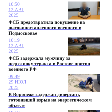
10:50
12 АВГ
2025
ФСБ предотвратила покушение на
высокопоставленного военного в
Подмосковье
10:19
12 АВГ
2025
ФСБ задержала мужчину за
подготовку теракта в Ростове против
военного РФ
09:49
29 ИЮЛ
2025
В Воронеже задержан диверсант,
готовивший взрыв на энергетическом
объекте