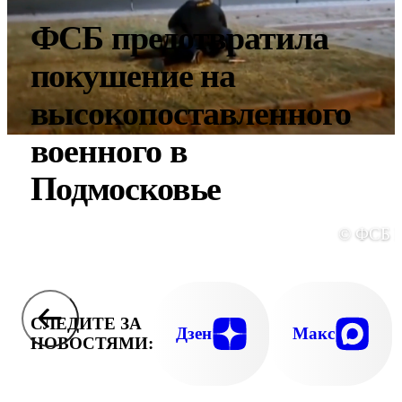
ФСБ предотвратила
покушение на
высокопоставленного
военного в
Подмосковье
© ФСБ 
СЛЕДИТЕ ЗА
Дзен
Макс
НОВОСТЯМИ: