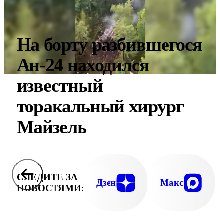
На борту разбившегося
Ан-24 находился
известный
торакальный хирург
Майзель
СЛЕДИТЕ ЗА
Дзен
Макс
НОВОСТЯМИ: