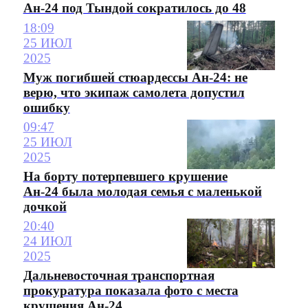
Ан-24 под Тындой сократилось до 48
18:09
25 ИЮЛ
2025
Муж погибшей стюардессы Ан-24: не
верю, что экипаж самолета допустил
ошибку
09:47
25 ИЮЛ
2025
На борту потерпевшего крушение
Ан-24 была молодая семья с маленькой
дочкой
20:40
24 ИЮЛ
2025
Дальневосточная транспортная
прокуратура показала фото с места
крушения Ан-24