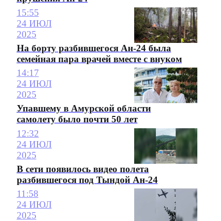
15:55
24 ИЮЛ
2025
На борту разбившегося Ан-24 была
семейная пара врачей вместе с внуком
14:17
24 ИЮЛ
2025
Упавшему в Амурской области
самолету было почти 50 лет
12:32
24 ИЮЛ
2025
В сети появилось видео полета
разбившегося под Тындой Ан-24
11:58
24 ИЮЛ
2025