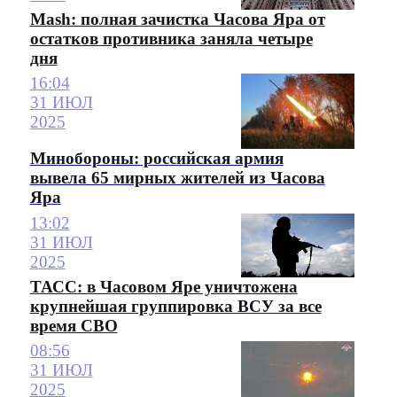
Mash: полная зачистка Часова Яра от
остатков противника заняла четыре
дня
16:04
31 ИЮЛ
2025
Минобороны: российская армия
вывела 65 мирных жителей из Часова
Яра
13:02
31 ИЮЛ
2025
ТАСС: в Часовом Яре уничтожена
крупнейшая группировка ВСУ за все
время СВО
08:56
31 ИЮЛ
2025