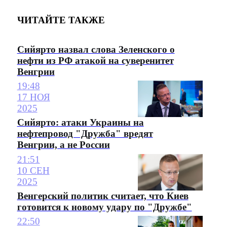
ЧИТАЙТЕ ТАКЖЕ
Сийярто назвал слова Зеленского о
нефти из РФ атакой на суверенитет
Венгрии
19:48
17 НОЯ
2025
Сийярто: атаки Украины на
нефтепровод "Дружба" вредят
Венгрии, а не России
21:51
10 СЕН
2025
Венгерский политик считает, что Киев
готовится к новому удару по "Дружбе"
22:50