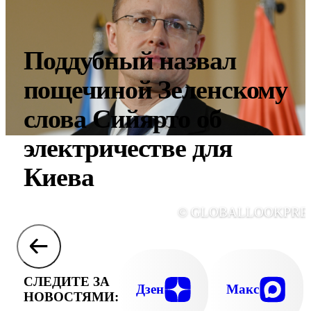
Поддубный назвал
пощечиной Зеленскому
слова Сийярто об
электричестве для
Киева
© GLOBALLOOKPRE
СЛЕДИТЕ ЗА
Дзен
Макс
НОВОСТЯМИ: