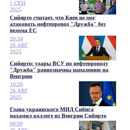
1 СЕН
2025
Сийярто считает, что Киев не мог
атаковать нефтепровод "Дружба" без
ведома ЕС
20:34
26 АВГ
2025
Сийярто: удары ВСУ по нефтепроводу
"Дружба" равнозначны нападению на
Венгрию
10:26
26 АВГ
2025
Глава украинского МИД Сибига
нахамил коллеге из Венгрии Сийярто
00:09