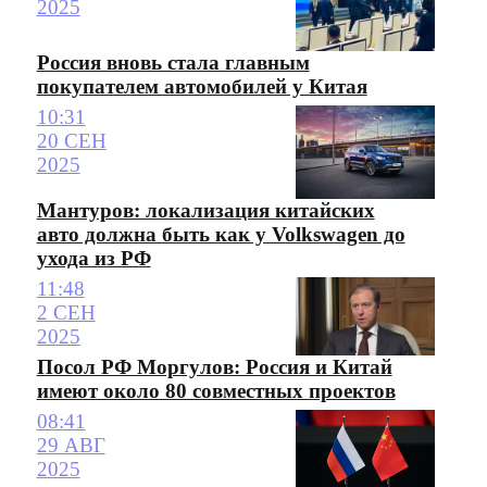
2025
Россия вновь стала главным
покупателем автомобилей у Китая
10:31
20 СЕН
2025
Мантуров: локализация китайских
авто должна быть как у Volkswagen до
ухода из РФ
11:48
2 СЕН
2025
Посол РФ Моргулов: Россия и Китай
имеют около 80 совместных проектов
08:41
29 АВГ
2025