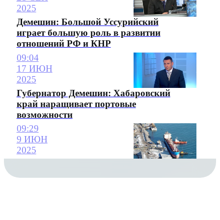
2025
Демешин: Большой Уссурийский
играет большую роль в развитии
отношений РФ и КНР
09:04
17 ИЮН
2025
Губернатор Демешин: Хабаровский
край наращивает портовые
возможности
09:29
9 ИЮН
2025