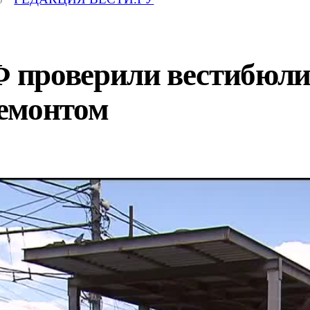
проверили вестибюли 
емонтом