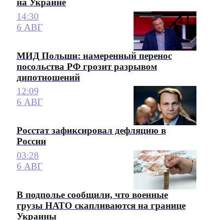
на Украине
14:30
6 АВГ
МИД Польши: намеренный перенос
посольства РФ грозит разрывом
дипотношений
12:09
6 АВГ
Росстат зафиксировал дефляцию в
России
03:28
6 АВГ
В подполье сообщили, что военные
грузы НАТО скапливаются на границе
Украины