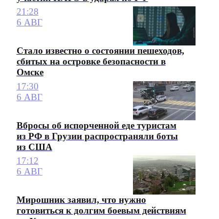
21:28
6 АВГ
Стало известно о состоянии пешеходов,
сбитых на островке безопасности в
Омске
17:30
6 АВГ
Вбросы об испорченной еде туристам
из РФ в Грузии распространяли боты
из США
17:12
6 АВГ
Мирошник заявил, что нужно
готовиться к долгим боевым действиям