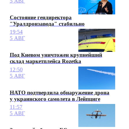
5 АВГ
Состояние гендиректора
"Уралдронзавода" стабильно
19:54
5 АВГ
Под Киевом уничтожен крупнейший
склад маркетплейса Rozetka
12:50
5 АВГ
НАТО подтвердила обнаружение дрона
у украинского самолета в Лейпциге
11:57
5 АВГ