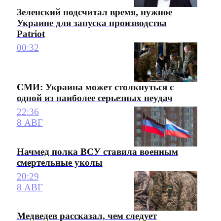
Зеленский подсчитал время, нужное
Украине для запуска производства
Patriot
00:32
СМИ: Украина может столкнуться с
одной из наиболее серьезных неудач
22:36
8 АВГ
Начмед полка ВСУ ставила военным
смертельные уколы
20:29
8 АВГ
Медведев рассказал, чем следует