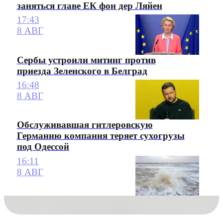
заняться главе ЕК фон дер Ляйен
17:43
8 АВГ
Сербы устроили митинг против
приезда Зеленского в Белград
16:48
8 АВГ
Обслуживавшая гитлеровскую
Германию компания теряет сухогрузы
под Одессой
16:11
8 АВГ