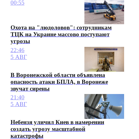
00:55
Охота на "людоловов": сотрудникам
ТЦК на Украине массово поступают
угрозы
22:46
5 АВГ
В Воронежской области объявлена
опасность атаки БПЛА, в Воронеже
звучат сирены
21:40
5 АВГ
Небензя уличил Киев в намерении
создать угрозу масштабной
катастрофы