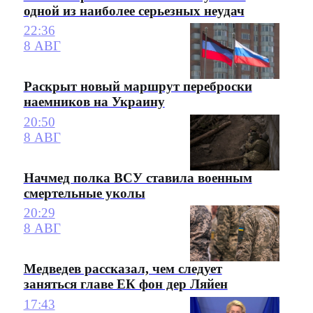
одной из наиболее серьезных неудач
22:36
8 АВГ
Раскрыт новый маршрут переброски
наемников на Украину
20:50
8 АВГ
Начмед полка ВСУ ставила военным
смертельные уколы
20:29
8 АВГ
Медведев рассказал, чем следует
заняться главе ЕК фон дер Ляйен
17:43