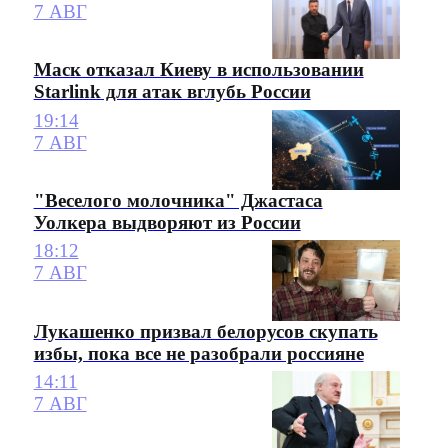
7 АВГ
Маск отказал Киеву в использовании
Starlink для атак вглубь России
19:14
7 АВГ
"Веселого молочника" Джастаса
Уолкера выдворяют из России
18:12
7 АВГ
Лукашенко призвал белорусов скупать
избы, пока все не разобрали россияне
14:11
7 АВГ