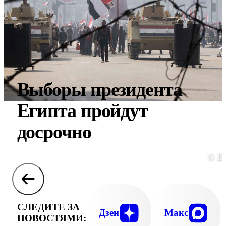
Выборы президента
Египта пройдут
досрочно
© E
СЛЕДИТЕ ЗА
Дзен
Макс
НОВОСТЯМИ: