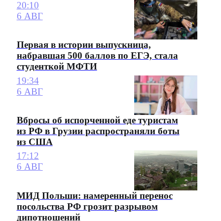
20:10
6 АВГ
Первая в истории выпускница,
набравшая 500 баллов по ЕГЭ, стала
студенткой МФТИ
19:34
6 АВГ
Вбросы об испорченной еде туристам
из РФ в Грузии распространяли боты
из США
17:12
6 АВГ
МИД Польши: намеренный перенос
посольства РФ грозит разрывом
дипотношений