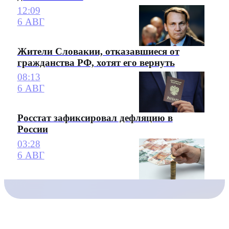
12:09
6 АВГ
Жители Словакии, отказавшиеся от
гражданства РФ, хотят его вернуть
08:13
6 АВГ
Росстат зафиксировал дефляцию в
России
03:28
6 АВГ