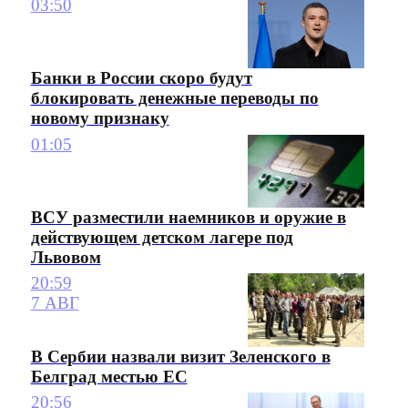
03:50
Банки в России скоро будут
блокировать денежные переводы по
новому признаку
01:05
ВСУ разместили наемников и оружие в
действующем детском лагере под
Львовом
20:59
7 АВГ
В Сербии назвали визит Зеленского в
Белград местью ЕС
20:56