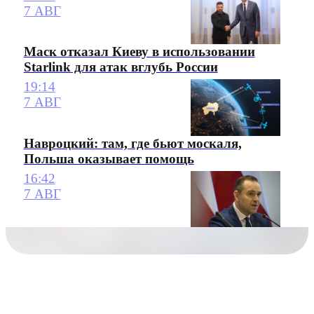
7 АВГ
Маск отказал Киеву в использовании
Starlink для атак вглубь России
19:14
7 АВГ
Навроцкий: там, где бьют москаля,
Польша оказывает помощь
16:42
7 АВГ