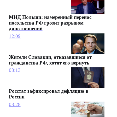
МИД Польши: намеренный перенос
посольства РФ грозит разрывом
дипотношений
12:09
Жители Словакии, отказавшиеся от
гражданства РФ, хотят его вернуть
08:13
Росстат зафиксировал дефляцию в
России
03:28