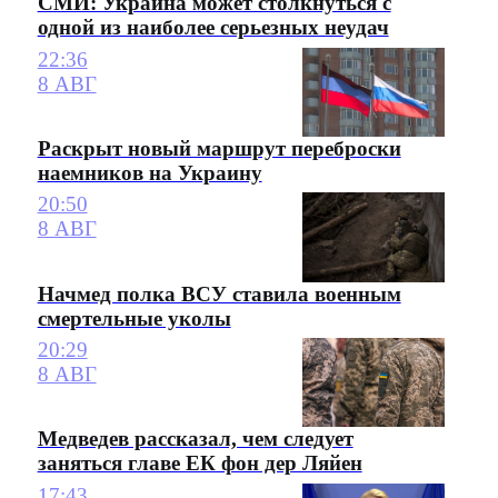
СМИ: Украина может столкнуться с
одной из наиболее серьезных неудач
22:36
8 АВГ
Раскрыт новый маршрут переброски
наемников на Украину
20:50
8 АВГ
Начмед полка ВСУ ставила военным
смертельные уколы
20:29
8 АВГ
Медведев рассказал, чем следует
заняться главе ЕК фон дер Ляйен
17:43