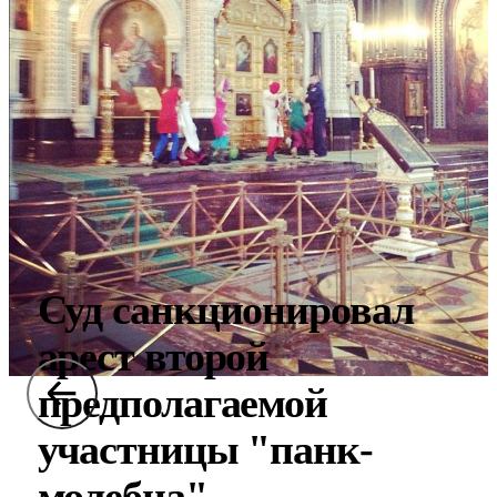
Суд санкционировал
арест второй
предполагаемой
участницы "панк-
молебна"