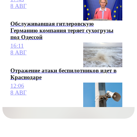
8 АВГ
Обслуживавшая гитлеровскую
Германию компания теряет сухогрузы
под Одессой
16:11
8 АВГ
Отражение атаки беспилотников идет в
Краснодаре
12:06
8 АВГ