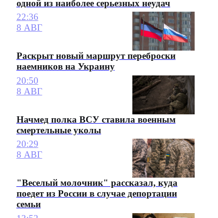
одной из наиболее серьезных неудач
22:36
8 АВГ
Раскрыт новый маршрут переброски
наемников на Украину
20:50
8 АВГ
Начмед полка ВСУ ставила военным
смертельные уколы
20:29
8 АВГ
"Веселый молочник" рассказал, куда
поедет из России в случае депортации
семьи