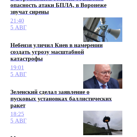
опасность атаки БПЛА, в Воронеже
звучат сирены
21:40
5 АВГ
Небензя уличил Киев в намерении
создать угрозу масштабной
катастрофы
19:01
5 АВГ
Зеленский сделал заявление о
пусковых установках баллистических
ракет
18:25
5 АВГ