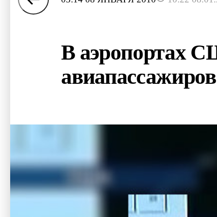
В аэропортах С
авиапассажиров