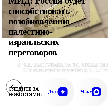
МИД: Россия будет
способствовать
возобновлению
палестино-
израильских
переговоров
© "МЫ ВЫСТУПАЕМ ЗА ТО, ЧТОБЫ СНЯ
ЭТУ ПОРОЧНУЮ ПРАКТИКУ, И, КСТАТ
ВСТРЕЧАЕМ ПОНИМАНИЕ СО СТОРОНЫ М
УКРАИНЫ", - СООБЩИЛ ЗАМГЛАВЫ МИД 
ГРИГОРИЙ КАРАС
СЛЕДИТЕ ЗА
Дзен
Макс
НОВОСТЯМИ: