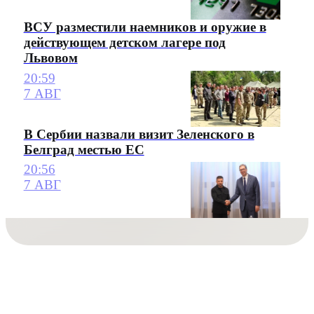
ВСУ разместили наемников и оружие в
действующем детском лагере под
Львовом
20:59
7 АВГ
В Сербии назвали визит Зеленского в
Белград местью ЕС
20:56
7 АВГ