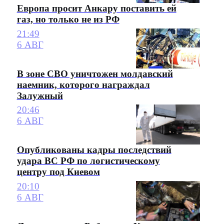
Европа просит Анкару поставить ей
газ, но только не из РФ
21:49
6 АВГ
В зоне СВО уничтожен молдавский
наемник, которого награждал
Залужный
20:46
6 АВГ
Опубликованы кадры последствий
удара ВС РФ по логистическому
центру под Киевом
20:10
6 АВГ