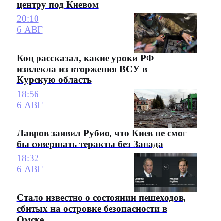
центру под Киевом
20:10
6 АВГ
Коц рассказал, какие уроки РФ
извлекла из вторжения ВСУ в
Курскую область
18:56
6 АВГ
Лавров заявил Рубио, что Киев не смог
бы совершать теракты без Запада
18:32
6 АВГ
Стало известно о состоянии пешеходов,
сбитых на островке безопасности в
Омске