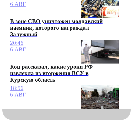
6 АВГ
В зоне СВО уничтожен молдавский
наемник, которого награждал
Залужный
20:46
6 АВГ
Коц рассказал, какие уроки РФ
извлекла из вторжения ВСУ в
Курскую область
18:56
6 АВГ