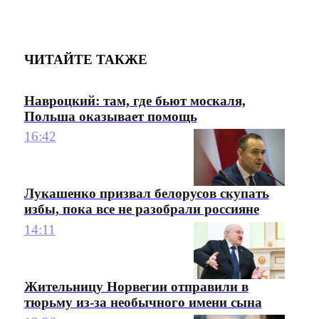
ЧИТАЙТЕ ТАКЖЕ
Навроцкий: там, где бьют москаля,
Польша оказывает помощь
16:42
Лукашенко призвал белорусов скупать
избы, пока все не разобрали россияне
14:11
Жительницу Норвегии отправили в
тюрьму из-за необычного имени сына