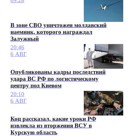
09:28
В зоне СВО уничтожен молдавский
наемник, которого награждал
Залужный
20:46
6 АВГ
Опубликованы кадры последствий
удара ВС РФ по логистическому
центру под Киевом
20:10
6 АВГ
Коц рассказал, какие уроки РФ
извлекла из вторжения ВСУ в
Курскую область