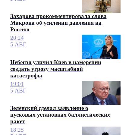
Захарова прокомментировала слова
Макрона об усилении давления на
Россию
20:24
5 АВГ
Небензя уличил Киев в намерении
создать угрозу масштабной
катастрофы
19:01
5 АВГ
Зеленский сделал заявление о
пусковых установках баллистических
ракет
18:25