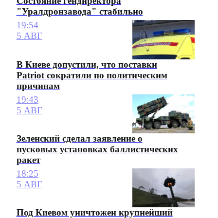
Состояние гендиректора
"Уралдронзавода" стабильно
19:54
5 АВГ
В Киеве допустили, что поставки
Patriot сократили по политическим
причинам
19:43
5 АВГ
Зеленский сделал заявление о
пусковых установках баллистических
ракет
18:25
5 АВГ
Под Киевом уничтожен крупнейший