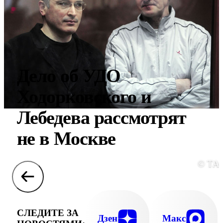
Дело об УДО
Ходорковского и
Лебедева рассмотрят
не в Москве
© ТА
СЛЕДИТЕ ЗА
Дзен
Макс