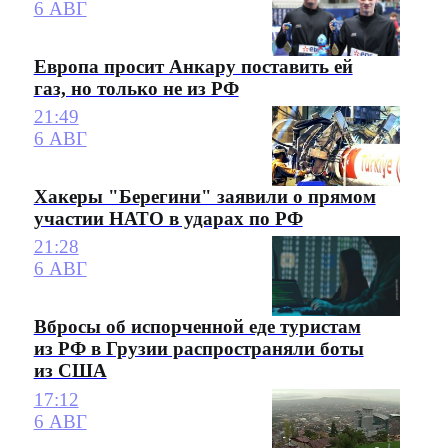
6 АВГ
Европа просит Анкару поставить ей
газ, но только не из РФ
21:49
6 АВГ
Хакеры "Берегини" заявили о прямом
участии НАТО в ударах по РФ
21:28
6 АВГ
Вбросы об испорченной еде туристам
из РФ в Грузии распространяли боты
из США
17:12
6 АВГ