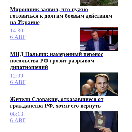
Мирошник заявил, что нужно
готовиться к долгим боевым действиям
на Украине
14:30
6 АВГ
МИД Польши: намеренный перенос
посольства РФ грозит разрывом
дипотношений
12:09
6 АВГ
Жители Словакии, отказавшиеся от
гражданства РФ, хотят его вернуть
08:13
6 АВГ