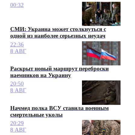
00:32
СМИ: Украина может столкнуться с
одной из наиболее серьезных неудач
22:36
8 АВГ
Раскрыт новый маршрут переброски
наемников на Украину
20:50
8 АВГ
Начмед полка ВСУ ставила военным
смертельные уколы
20:29
8 АВГ