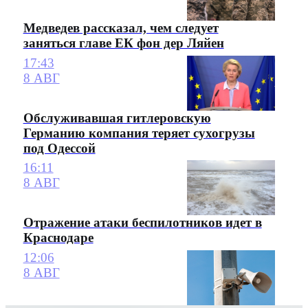
Медведев рассказал, чем следует
заняться главе ЕК фон дер Ляйен
17:43
8 АВГ
Обслуживавшая гитлеровскую
Германию компания теряет сухогрузы
под Одессой
16:11
8 АВГ
Отражение атаки беспилотников идет в
Краснодаре
12:06
8 АВГ