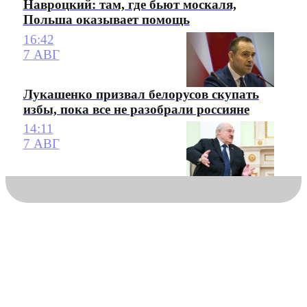
Навроцкий: там, где бьют москаля,
Польша оказывает помощь
16:42
7 АВГ
Лукашенко призвал белорусов скупать
избы, пока все не разобрали россияне
14:11
7 АВГ