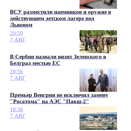
ВСУ разместили наемников и оружие в
действующем детском лагере под
Львовом
20:59
7 АВГ
В Сербии назвали визит Зеленского в
Белград местью ЕС
20:56
7 АВГ
Премьер Венгрии не исключил замену
"Росатома" на АЭС "Пакш-2"
18:36
7 АВГ