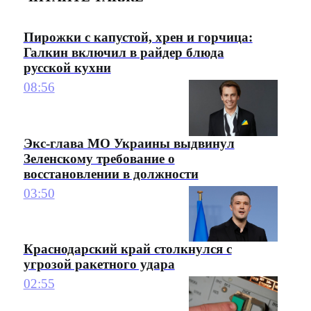
Пирожки с капустой, хрен и горчица:
Галкин включил в райдер блюда
русской кухни
08:56
Экс-глава МО Украины выдвинул
Зеленскому требование о
восстановлении в должности
03:50
Краснодарский край столкнулся с
угрозой ракетного удара
02:55