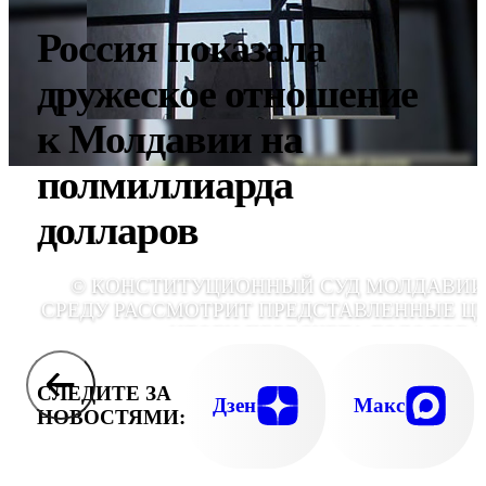
Россия показала
дружеское отношение
к Молдавии на
полмиллиарда
долларов
© КОНСТИТУЦИОННЫЙ СУД МОЛДАВИИ
СРЕДУ РАССМОТРИТ ПРЕДСТАВЛЕННЫЕ Ц
ИТОГИ ПЕРЕСЧЕТА ГОЛОСОВ 
ПАРЛАМЕНТСКИХ ВЫБОР
СЛЕДИТЕ ЗА
Дзен
Макс
НОВОСТЯМИ: