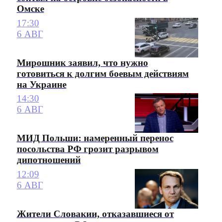
Омске
17:30
6 АВГ
Мирошник заявил, что нужно
готовиться к долгим боевым действиям
на Украине
14:30
6 АВГ
МИД Польши: намеренный перенос
посольства РФ грозит разрывом
дипотношений
12:09
6 АВГ
Жители Словакии, отказавшиеся от