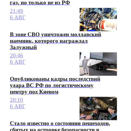
газ, но только не из РФ
21:49
6 АВГ
В зоне СВО уничтожен молдавский
наемник, которого награждал
Залужный
20:46
6 АВГ
Опубликованы кадры последствий
удара ВС РФ по логистическому
центру под Киевом
20:10
6 АВГ
Стало известно о состоянии пешеходов,
сбитых на островке безопасности в