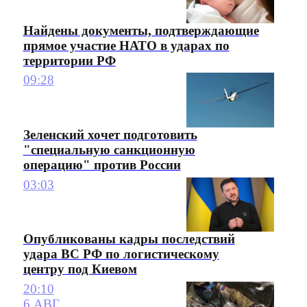
Найдены документы, подтверждающие
прямое участие НАТО в ударах по
территории РФ
09:28
Зеленский хочет подготовить
"специальную санкционную
операцию" против России
03:03
Опубликованы кадры последствий
удара ВС РФ по логистическому
центру под Киевом
20:10
6 АВГ