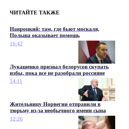
ЧИТАЙТЕ ТАКЖЕ
Навроцкий: там, где бьют москаля,
Польша оказывает помощь
16:42
Лукашенко призвал белорусов скупать
избы, пока все не разобрали россияне
14:11
Жительницу Норвегии отправили в
тюрьму из-за необычного имени сына
12:26