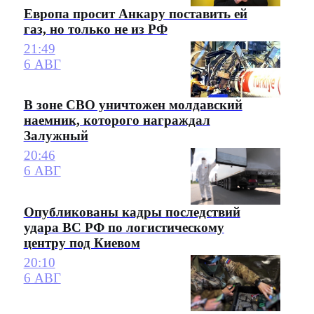
Европа просит Анкару поставить ей
газ, но только не из РФ
21:49
6 АВГ
В зоне СВО уничтожен молдавский
наемник, которого награждал
Залужный
20:46
6 АВГ
Опубликованы кадры последствий
удара ВС РФ по логистическому
центру под Киевом
20:10
6 АВГ